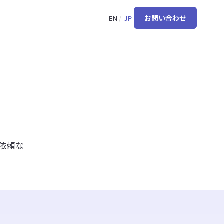
お問い合わせ
EN
/
JP
よくあるご質問
FAQ一覧
オンラインデモ
い
他社のデータと混在することはありますか？
どのような認証を取得していますか？
データはどこに保存されますか？
依頼な
顧客データはAIの学習に利用されますか？
建築関連法令に関する情報はどのように最新の状態で保
たれますか？
対応ファイル形式について教えてください。