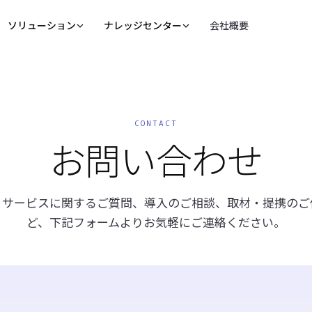
ソリューション
ナレッジセンター
会社概要
me Platform
建設業界に特化した知能基盤
ブログ
ブログ一覧
KnowledgeBuilder
ReqManager
CONTACT
k
Digital Construction Week 2026参加レポート｜AI
ナレッジを蓄積・共有したい
適用要件を調査・管理した
お問い合わせ
活用が実証フェーズへ移行する建設業界
詳しく見る
詳しく見る
AI BIM Checker
BIMモデルをチェックしたい
・サービスに関するご質問、導入のご相談、取材・提携のご
詳しく見る
ど、下記フォームよりお気軽にご連絡ください。