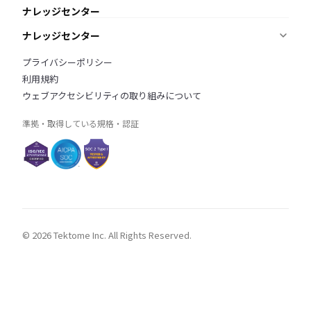
ナレッジを蓄積・共有したい
ナレッジセンター
KnowledgeBuilder
適用要件を調査・管理したい
ナレッジセンター
ReqManager
BIMモデルをチェックしたい
ニュース
プライバシーポリシー
AI BIM Checker
オンラインデモ
ブログ
利用規約
よくあるご質問
ウェブアクセシビリティの取り組みについて
準拠・取得している規格・認証
© 2026 Tektome Inc. All Rights Reserved.