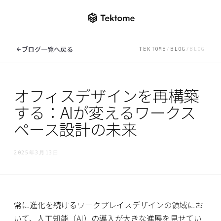
ナレッジセンター一覧へ
ブログ一覧へ戻る
TEKTOME
/
BLOG
/
BLOG
ニュース
オフィスデザインを再構築
ソリューション
ロンドンで開催される「Digital Con
2026」に出展します
する：AIが変えるワークス
EXPLORE THE CATALOGUE
KnowledgeBuilder
ナレッジセンター
Solution
ペース設計の未来
ReqManager
ナレッジセンター一覧へ
2025年3月13日
AI BIM Checker
ニュース
EN
/
JP
オンラインデモ
ブログ
お問い合わせ
常に進化を続けるワークプレイスデザインの領域にお
よくあるご質問
いて、人工知能（AI）の導入が大きな進展を見せてい