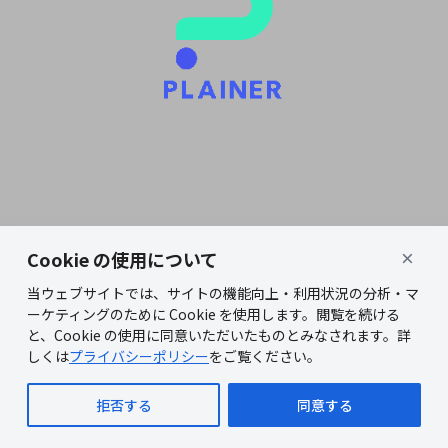
か？
データは
どこに保
存されま
すか？
顧客デー
タはAIの
学習に利
用されま
すか？
建築関連
法令に関
Cookie の使用について
×
する情報
はどのよ
当ウェブサイトでは、サイトの機能向上・利用状況の分析・マ
うに最新
の状態で
ーケティングのために Cookie を使用します。閲覧を続ける
保たれま
と、Cookie の使用に同意いただいたものとみなされます。詳
すか？
しくは
プライバシーポリシー
をご覧ください。
対応ファ
イル形式
拒否する
同意する
について
教えてく
ださい。