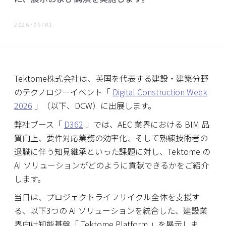
か？
データは
2026/06/01
どこに保
存されま
すか？
顧客デー
タはAIの
Tektome株式会社は、英国を代表する建設・建築分野
学習に利
のテクノロジーイベント「
Digital Construction Week
用されま
すか？
2026
」（以下、DCW）に出展します。
建築関連
弊社ブース「
D362
」では、AEC 業界における BIM 品
法令に関
する情報
質向上、要件対応業務の効率化、そして熟練技術者の
はどのよ
うに最新
退職に伴う知見継承といった課題に対し、Tektome の
の状態で
AI ソリューションがどのように貢献できるかをご紹介
保たれま
すか？
します。
対応ファ
当日は、プロジェクトライフサイクル全体を支援す
イル形式
について
る、以下3つの AI ソリューションを統合した、建設業
教えてく
界向け知能基盤「 Tektome Platform 」を展示しま
ださい。