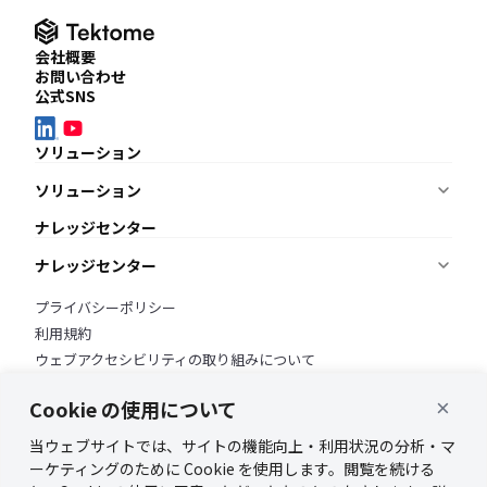
会社概要
お問い合わせ
公式SNS
ソリューション
ソリューション
ナレッジを蓄積・共有したい
ナレッジセンター
KnowledgeBuilder
適用要件を調査・管理したい
ナレッジセンター
ReqManager
BIMモデルをチェックしたい
ニュース
プライバシーポリシー
AI BIM Checker
オンラインデモ
ブログ
利用規約
よくあるご質問
ウェブアクセシビリティの取り組みについて
準拠・取得している規格・認証
Cookie の使用について
×
当ウェブサイトでは、サイトの機能向上・利用状況の分析・マ
ーケティングのために Cookie を使用します。閲覧を続ける