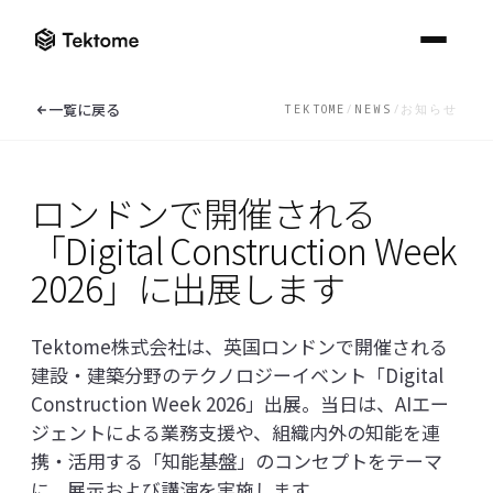
ナレッジセンター一覧へ
一覧に戻る
TEKTOME
/
NEWS
/
お知らせ
Tektome
建設業界に
ニ
ブロ
よ
ニュース一覧
ブログ一覧
FAQ一覧
ュ
グ
く
ロンドンで開催される
ソリューション
ー
あ
Kno
Digital
ス
る
「Digital Construction Week
ナレ
Construction
ご
たい
KnowledgeBuilder
ナレッジセンター
ロンドンで開
質
Week 2026参
2026」に出展します
詳し
催される
問
加レポート｜
ReqManager
「Digital
AI活用が実証
ナレッジセンター一覧へ
Construction
AI 
フェーズへ移
他社のデ
Tektome株式会社は、英国ロンドンで開催される
Week 2026」
ータと混
行する建設業
Che
EXPLORE THE CATALOGUE
AI BIM Checker
在するこ
に出展します
界
ニュース
建設・建築分野のテクノロジーイベント「Digital
BI
Solutions
とはあり
をチ
Construction Week 2026」出展。当日は、AIエー
EN
/
JP
ますか？
オンラインデモ
した
ブログ
ジェントによる業務支援や、組織内外の知能を連
詳し
お問い合わせ
どのよう
携・活用する「知能基盤」のコンセプトをテーマ
な認証を
よくあるご質問
取得して
に、展示および講演を実施します。
います