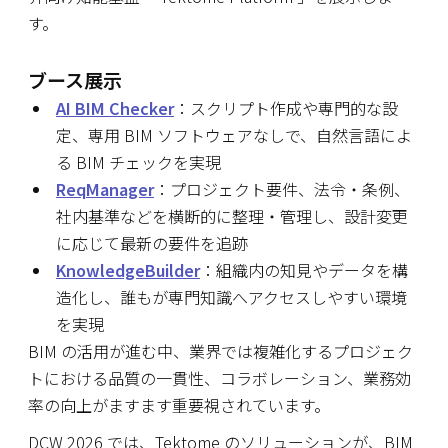
す。
ブース展示
AI BIM Checker
：
スクリプト作成や専門的な設
定、専用 BIM ソフトウェアなしで、自然言語によ
る BIM チェックを実現
ReqManager
：プロジェクト要件、法令・条例、
社内基準などを横断的に整理・管理し、設計変更
に応じて最新の要件を追跡
KnowledgeBuilder
：組織内の知見やデータを構
造化し、誰もが専門知識へアクセスしやすい環境
を実現
BIM の活用が進む中、業界では複雑化するプロジェク
トにおける品質の一貫性、コラボレーション、業務効
率の向上がますます重要視されています。
DCW 2026 では、Tektome のソリューションが、BIM