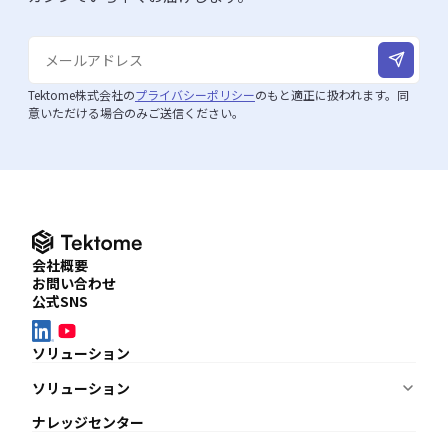
Tektome株式会社の
プライバシーポリシー
のもと適正に扱われます。同
意いただける場合のみご送信ください。
会社概要
お問い合わせ
公式SNS
ソリューション
ソリューション
ナレッジを蓄積・共有したい
ナレッジセンター
KnowledgeBuilder