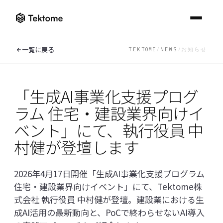
ナレッジセンター一覧へ
一覧に戻る
TEKTOME
/
NEWS
/
お知らせ
Tektome
建設業界に
ニ
ブロ
よ
ニュース一覧
ブログ一覧
FAQ一覧
ュ
グ
く
「生成AI事業化支援プログ
ソリューション
ー
あ
Kno
Digital
ス
る
ラム 住宅・建設業界向けイ
ナレ
Construction
ご
たい
KnowledgeBuilder
ナレッジセンター
ロンドンで開
質
Week 2026参
ベント」にて、執行役員 中
詳し
催される
問
加レポート｜
ReqManager
「Digital
村健が登壇します
AI活用が実証
ナレッジセンター一覧へ
Construction
AI 
フェーズへ移
他社のデ
Week 2026」
ータと混
行する建設業
Che
EXPLORE THE CATALOGUE
AI BIM Checker
在するこ
に出展します
界
ニュース
BI
Solutions
2026年4月17日開催「生成AI事業化支援プログラム
とはあり
をチ
EN
/
JP
ますか？
オンラインデモ
住宅・建設業界向けイベント」にて、Tektome株
した
ブログ
詳し
式会社 執行役員 中村健が登壇。建設業における生
お問い合わせ
どのよう
な認証を
成AI活用の最新動向と、PoCで終わらせないAI導入
よくあるご質問
取得して
います