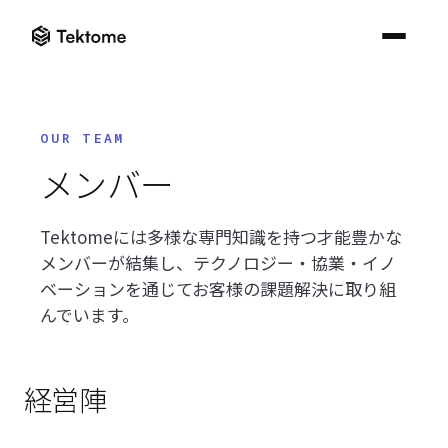
ナレッジセンター一覧へ
Tektome
建設業界に
OUR TEAM
ニ
ブロ
よ
ニュース一覧
ブログ一覧
FAQ一覧
メンバー
ュ
グ
く
ソリューション
ー
あ
Kno
Digital
ス
る
ナレ
Construction
ご
Tektomeには多様な専門知識を持つ才能豊かな
たい
KnowledgeBuilder
ナレッジセンター
ロンドンで開
質
Week 2026参
詳し
メンバーが結集し、テクノロジー・協業・イノ
催される
問
加レポート｜
ReqManager
「Digital
AI活用が実証
ベーションを通じてお客様の課題解決に取り組
ナレッジセンター一覧へ
Construction
AI 
フェーズへ移
他社のデ
んでいます。
Week 2026」
ータと混
行する建設業
Che
EXPLORE THE CATALOGUE
AI BIM Checker
在するこ
に出展します
界
ニュース
BI
Solutions
とはあり
をチ
EN
/
JP
ますか？
オンラインデモ
した
ブログ
経営陣
詳し
お問い合わせ
どのよう
な認証を
よくあるご質問
取得して
います