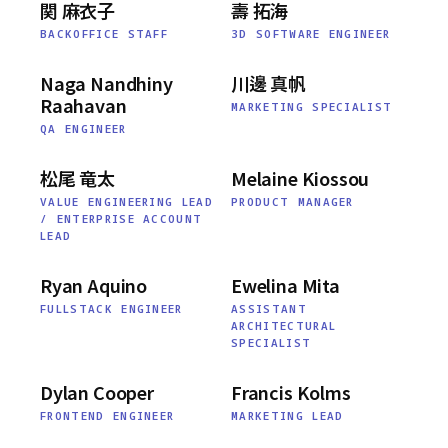
関 麻衣子
壽 拓海
BACKOFFICE STAFF
3D SOFTWARE ENGINEER
Naga Nandhiny
川邊 真帆
Raahavan
MARKETING SPECIALIST
QA ENGINEER
松尾 竜太
Melaine Kiossou
VALUE ENGINEERING LEAD
PRODUCT MANAGER
/ ENTERPRISE ACCOUNT
LEAD
Ryan Aquino
Ewelina Mita
FULLSTACK ENGINEER
ASSISTANT
ARCHITECTURAL
SPECIALIST
Dylan Cooper
Francis Kolms
FRONTEND ENGINEER
MARKETING LEAD