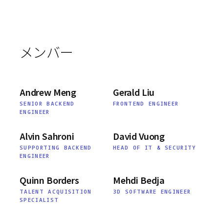
メンバー
Andrew Meng
Gerald Liu
SENIOR BACKEND
FRONTEND ENGINEER
ENGINEER
Alvin Sahroni
David Vuong
SUPPORTING BACKEND
HEAD OF IT & SECURITY
ENGINEER
Quinn Borders
Mehdi Bedja
TALENT ACQUISITION
3D SOFTWARE ENGINEER
SPECIALIST