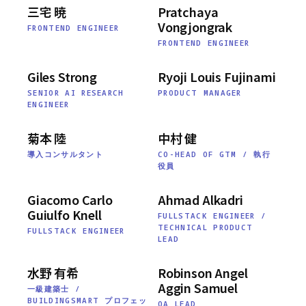
三宅 暁
Pratchaya
Vongjongrak
FRONTEND ENGINEER
FRONTEND ENGINEER
Giles Strong
Ryoji Louis Fujinami
SENIOR AI RESEARCH
PRODUCT MANAGER
ENGINEER
菊本 陸
中村 健
導入コンサルタント
CO-HEAD OF GTM / 執行
役員
Giacomo Carlo
Ahmad Alkadri
Guiulfo Knell
FULLSTACK ENGINEER /
TECHNICAL PRODUCT
FULLSTACK ENGINEER
LEAD
水野 有希
Robinson Angel
Aggin Samuel
一級建築士 /
BUILDINGSMART プロフェッ
QA LEAD