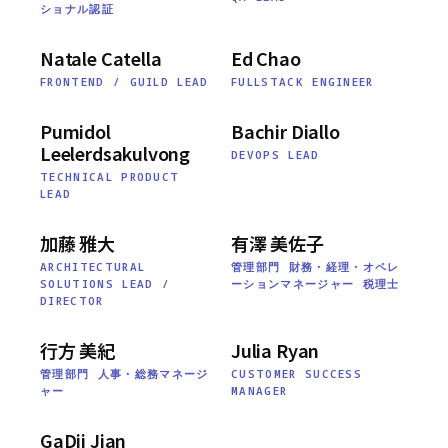
ショナル認証
Natale Catella
Ed Chao
FRONTEND / GUILD LEAD
FULLSTACK ENGINEER
Pumidol
Bachir Diallo
Leelerdsakulvong
DEVOPS LEAD
TECHNICAL PRODUCT
LEAD
加藤 雅大
有澤 美佐子
ARCHITECTURAL
管理部門 財務・経理・オペレ
SOLUTIONS LEAD /
ーションマネージャー 税理士
DIRECTOR
行方 美紀
Julia Ryan
管理部門 人事・総務マネージ
CUSTOMER SUCCESS
ャー
MANAGER
GaDii Jian