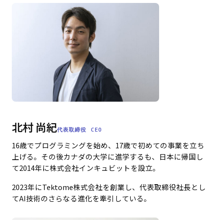
か？
データは
どこに保
存されま
すか？
顧客デー
タはAIの
学習に利
用されま
すか？
建築関連
法令に関
北村 尚紀
する情報
代表取締役 CEO
はどのよ
16歳でプログラミングを始め、17歳で初めての事業を立ち
うに最新
の状態で
上げる。その後カナダの大学に進学するも、日本に帰国し
保たれま
て2014年に株式会社インキュビットを設立。
すか？
対応ファ
2023年にTektome株式会社を創業し、代表取締役社長とし
イル形式
てAI技術のさらなる進化を牽引している。
について
教えてく
ださい。