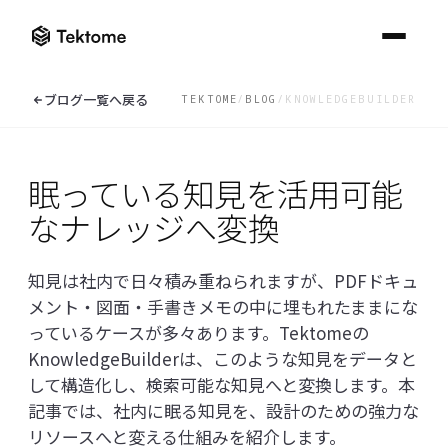
ナレッジセンター一覧へ
ブログ一覧へ戻る
TEKTOME
/
BLOG
/
KNOWLEDGEBUILDER
Tektome
建設業界に
ニ
ブロ
よ
ニュース一覧
ブログ一覧
FAQ一覧
ュ
グ
く
眠っている知見を活用可能
ソリューション
ー
あ
Kno
Digital
ス
る
なナレッジへ変換
ナレ
Construction
ご
たい
KnowledgeBuilder
ナレッジセンター
ロンドンで開
質
Week 2026参
詳し
催される
問
加レポート｜
知見は社内で日々積み重ねられますが、PDFドキュ
ReqManager
「Digital
AI活用が実証
ナレッジセンター一覧へ
Construction
AI 
フェーズへ移
他社のデ
メント・図面・手書きメモの中に埋もれたままにな
Week 2026」
ータと混
行する建設業
Che
EXPLORE THE CATALOGUE
AI BIM Checker
っているケースが多々あります。Tektomeの
在するこ
に出展します
界
ニュース
BI
Solutions
とはあり
KnowledgeBuilderは、このような知見をデータと
をチ
EN
/
JP
ますか？
オンラインデモ
した
して構造化し、検索可能な知見へと変換します。本
ブログ
詳し
お問い合わせ
どのよう
記事では、社内に眠る知見を、設計のための強力な
な認証を
よくあるご質問
取得して
リソースへと変える仕組みを紹介します。
います