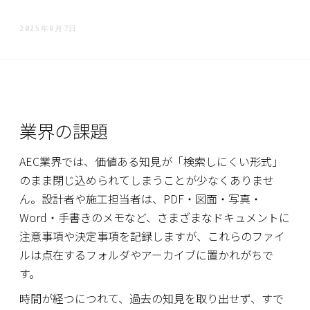
か？
2025年8月7日
データは
どこに保
存されま
すか？
顧客デー
タはAIの
学習に利
業界の課題
用されま
すか？
AEC業界では、価値ある知見が「検索しにくい形式」
建築関連
法令に関
のまま閉じ込められてしまうことが少なくありませ
する情報
はどのよ
ん。設計者や施工担当者は、PDF・図面・写真・
うに最新
Word・手書きのメモなど、さまざまなドキュメントに
の状態で
保たれま
注意事項や決定事項を記録しますが、これらのファイ
すか？
ルは点在するフォルダやアーカイブに置かれがちで
対応ファ
す。
イル形式
について
教えてく
時間が経つにつれて、過去の知見を取り出せず、すで
ださい。