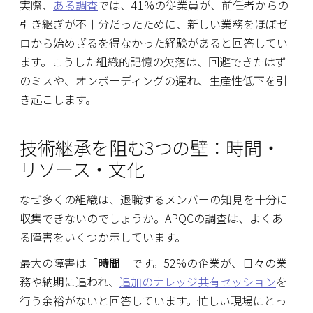
実際、
ある調査
では、41%の従業員が、前任者からの
引き継ぎが不十分だったために、新しい業務をほぼゼ
ロから始めざるを得なかった経験があると回答してい
ます。こうした組織的記憶の欠落は、回避できたはず
のミスや、オンボーディングの遅れ、生産性低下を引
き起こします。
技術継承を阻む3つの壁：時間・
リソース・文化
なぜ多くの組織は、退職するメンバーの知見を十分に
収集できないのでしょうか。APQCの調査は、よくあ
る障害をいくつか示しています。
最大の障害は「
時間
」です。52%の企業が、日々の業
務や納期に追われ、
追加のナレッジ共有セッション
を
行う余裕がないと回答しています。忙しい現場にとっ