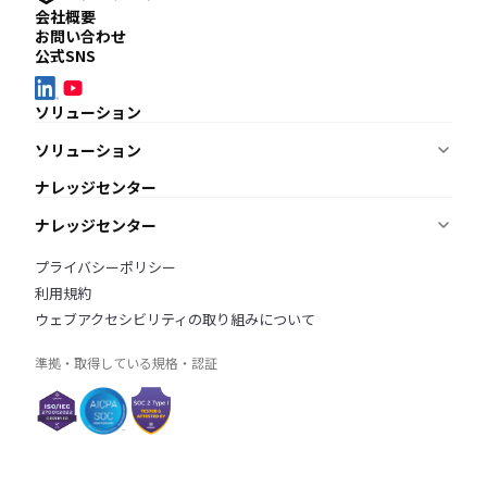
会社概要
お問い合わせ
公式SNS
ソリューション
ソリューション
ナレッジを蓄積・共有したい
ナレッジセンター
KnowledgeBuilder
適用要件を調査・管理したい
ナレッジセンター
ReqManager
BIMモデルをチェックしたい
ニュース
プライバシーポリシー
AI BIM Checker
オンラインデモ
ブログ
利用規約
よくあるご質問
ウェブアクセシビリティの取り組みについて
準拠・取得している規格・認証