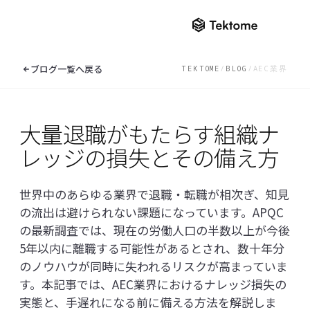
ナレッジセンター
ブログ一覧へ戻る
TEKTOME
/
BLOG
/
AEC業界
ニュース
大量退職がもたらす組織ナ
ソリューション
ロンドンで開催される「
2026」に出展し
レッジの損失とその備え方
EXPLORE THE CA
KnowledgeBuilder
ナレッジセンター
Solut
世界中のあらゆる業界で退職・転職が相次ぎ、知見
ReqManager
ナレッジセンター一覧へ
の流出は避けられない課題になっています。APQC
AI BIM Checker
の最新調査では、現在の労働人口の半数以上が今後
ニュース
5年以内に離職する可能性があるとされ、数十年分
EN
/
JP
オンラインデモ
のノウハウが同時に失われるリスクが高まっていま
ブログ
お問い合わせ
す。本記事では、AEC業界におけるナレッジ損失の
よくあるご質問
実態と、手遅れになる前に備える方法を解説しま