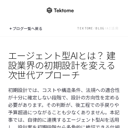
ナレッジセンター一覧へ
ブログ一覧へ戻る
TEKTOME
/
BLOG
/
AI活用
ニュース
エージェント型AIとは？ 建
ソリューション
ロンドンで開催される「Digital Cons
2026」に出展します
設業界の初期設計を変える
EXPLORE THE CATALOGUE
KnowledgeBuilder
ナレッジセンター
Solutions
次世代アプローチ
ReqManager
ナレッジセンター一覧へ
初期設計では、コストや構造条件、法規への適合性
AI BIM Checker
ニュース
が十分に確定しない段階で、設計の方向性を定める
必要があります。その判断が、後工程での手戻りや
EN
/
JP
オンラインデモ
ブログ
予算超過につながることも少なくありません。本記
お問い合わせ
事では、自律的に連携するエージェント型AIを活用
よくあるご質問
し、設計案を初期段階から多角的に検証できる仕組