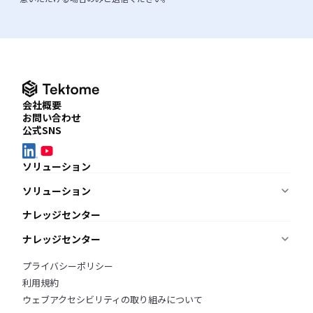
会社概要
お問い合わせ
公式SNS
ソリューション
ソリューション
ナレッジを蓄積・共有したい
ナレッジセンター
KnowledgeBuilder
適用要件を調査・管理したい
ナレッジセンター
ReqManager
BIMモデルをチェックしたい
ニュース
プライバシーポリシー
AI BIM Checker
オンラインデモ
ブログ
利用規約
よくあるご質問
ウェブアクセシビリティの取り組みについて