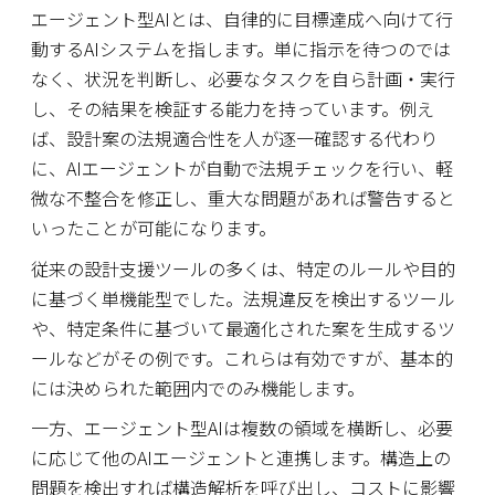
エージェント型AIとは、自律的に目標達成へ向けて行
動するAIシステムを指します。単に指示を待つのでは
なく、状況を判断し、必要なタスクを自ら計画・実行
し、その結果を検証する能力を持っています。例え
ば、設計案の法規適合性を人が逐一確認する代わり
に、AIエージェントが自動で法規チェックを行い、軽
微な不整合を修正し、重大な問題があれば警告すると
いったことが可能になります。
従来の設計支援ツールの多くは、特定のルールや目的
に基づく単機能型でした。法規違反を検出するツール
や、特定条件に基づいて最適化された案を生成するツ
ールなどがその例です。これらは有効ですが、基本的
には決められた範囲内でのみ機能します。
一方、エージェント型AIは複数の領域を横断し、必要
に応じて他のAIエージェントと連携します。構造上の
問題を検出すれば構造解析を呼び出し、コストに影響