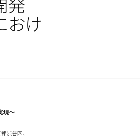
開発
におけ
実現～
京都渋谷区、