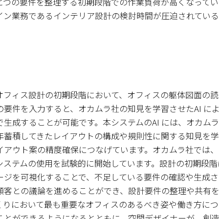
とつの要件を整理する初期段階での作業負荷が高くなってい
イン業務であるインテリア設計の検討時間が圧迫されている
オフィス設計の初期段階において、オフィスの躯体図面の読
の要件を入力すると、オカムラ社の知見を学習させたAI に
で生成することが可能です。本システムのAI には、オカム
年蓄積してきたレイアウトの構成や規則性に関する知見を学
イアウト案の精度確保につなげています。オカムラ社では、
システムの使用を試験的に開始しています。設計の初期段階
ージを可視化することで、不足している要件の確認や生成さ
顧客との議論を進めることができ、設計要件の整理や共有
くりにおいて最も重要なオフィスのあるべき姿や働き方につ
ことができるようになるとともに、空間デザイナーが、創