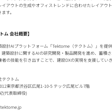
レイアウトの生成やオフィストレンドに合わせたレイアウ
きます。
トム 会社概要】
設計AIプラットフォーム「Tektome（テクトム）」を提供
。建築設計に関するAIの研究開発・製品開発を進め、蓄積
練者の技能を引き出すことで、建設DXの実現を支援してい
社テクトム
0012東京都渋谷区広尾1-10-5 テック広尾ビル7階
紀(代表取締役)
tektome.jp