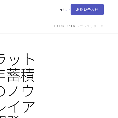
お問い合わせ
EN
/
JP
TEKTOME
/
NEWS
/
プレスリリース
よくあるご質問
FAQ一覧
オンラインデモ
ラット
い
他社のデータと混在することはありますか？
どのような認証を取得していますか？
年蓄積
データはどこに保存されますか？
顧客データはAIの学習に利用されますか？
のノウ
建築関連法令に関する情報はどのように最新の状態で保
たれますか？
レイア
対応ファイル形式について教えてください。