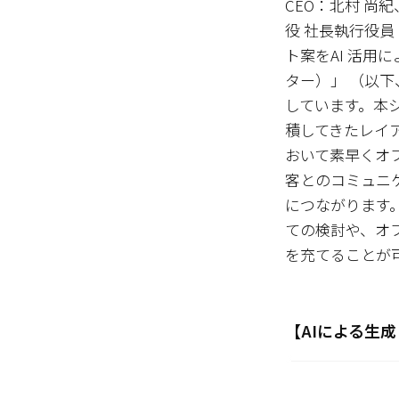
CEO：北村 
役 社長執行役
ト案をAI 活用に
ター）」 （以
しています。本
積してきたレイ
おいて素早くオ
客とのコミュニ
につながります
ての検討や、オ
を充てることが
【AIによる生