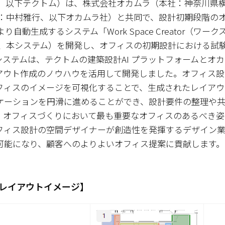
尚紀、以下テクトム）は、株式会社オカムラ（本社：神奈川県
員：中村雅行、以下オカムラ社）と共同で、設計初期段階の
より自動生成するシステム「Work Space Creator（ワ
下、本システム）を開発し、オフィスの初期設計における試
システムは、テクトムの建築設計AI プラットフォームとオ
アウト作成のノウハウを活用して開発しました。オフィス設
フィスのイメージを可視化することで、生成されたレイアウ
ケーションを円滑に進めることができ、設計要件の整理や
。オフィスづくりにおいて最も重要なオフィスのあるべき姿
フィス設計の空間デザイナーが創造性を発揮するデザイン
可能になり、顧客へのよりよいオフィス提案に貢献します。
成レイアウトイメージ】