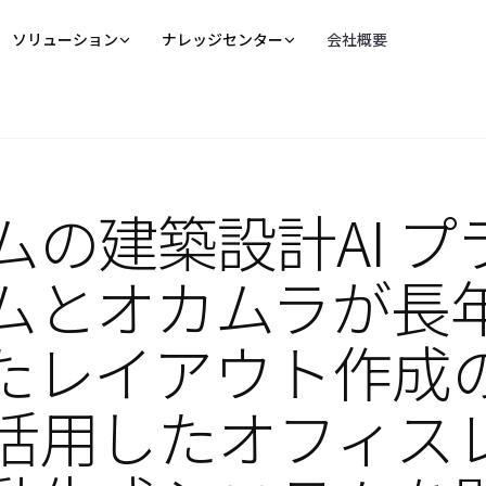
ソリューション
ナレッジセンター
会社概要
me Platform
建設業界に特化した知能基盤
ブログ
ブログ一覧
KnowledgeBuilder
ReqManager
ムの建築設計AI プ
k
Digital Construction Week 2026参加レポート｜AI
ナレッジを蓄積・共有したい
適用要件を調査・管理した
活用が実証フェーズへ移行する建設業界
詳しく見る
詳しく見る
ムとオカムラが長
AI BIM Checker
BIMモデルをチェックしたい
詳しく見る
たレイアウト作成
活用したオフィス