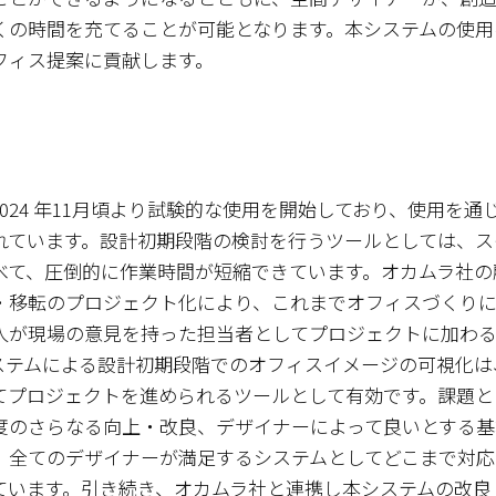
くの時間を充てることが可能となります。本システムの使用
フィス提案に貢献します。
024 年11月頃より試験的な使用を開始しており、使用を通
れています。設計初期段階の検討を行うツールとしては、スケ
べて、圧倒的に作業時間が短縮できています。オカムラ社の
・移転のプロジェクト化により、これまでオフィスづくり
人が現場の意見を持った担当者としてプロジェクトに加わ
ステムによる設計初期段階でのオフィスイメージの可視化は
てプロジェクトを進められるツールとして有効です。課題とし
度のさらなる向上・改良、デザイナーによって良いとする基
、全てのデザイナーが満足するシステムとしてどこまで対応
ています。引き続き、オカムラ社と連携し本システムの改良