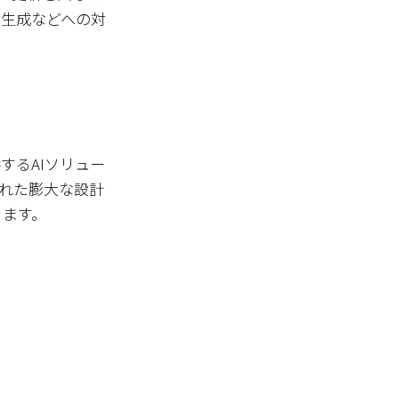
ト生成などへの対
するAIソリュー
された膨大な設計
きます。